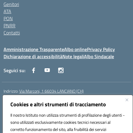
Genitori
ATA
PON
PNRR
Contatti
Amministrazione Trasparente
Albo online
Privacy Policy
Dichiarazione di accessibilità
Note legali
Albo Sindacale
Seguici su:
Indirizzo:
Via Marconi, 1 66034 LANCIANO (CH)
Centralino:
087245284
Email:
chic840006@istruzione.it
Cookies e altri strumenti di tracciamento
Posta elettronica certificata (PEC):
chic840006@pec.istruzione.it
Codice fiscale: 90031370696
Il nostro Istituto non utilizza strumenti di profilazione degli utenti -
Codice meccanografico:
CHIC840006
sono utilizzati esclusivamente cookies tecnici necessari al
Codice Indice delle Pubbliche Amministrazioni (IPA): istsc_chic840006
corretto funzionamento del sito, alla fruibilità dei servizi