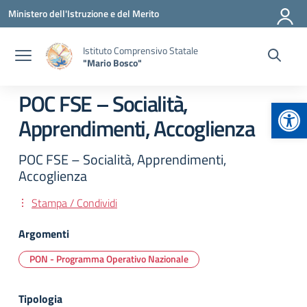
Vai ai contenuti
Vai al menu di navigazione
Vai al footer
Ministero dell'Istruzione e del Merito
Istituto Comprensivo Statale
"Mario Bosco"
POC FSE – Socialità,
Apr
Apprendimenti, Accoglienza
POC FSE – Socialità, Apprendimenti,
Accoglienza
Stampa / Condividi
Argomenti
PON - Programma Operativo Nazionale
Tipologia